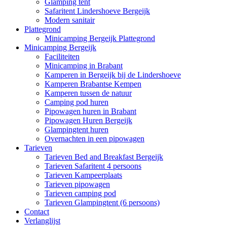
Glamping tent
Safaritent Lindershoeve Bergeijk
Modern sanitair
Plattegrond
Minicamping Bergeijk Plattegrond
Minicamping Bergeijk
Faciliteiten
Minicamping in Brabant
Kamperen in Bergeijk bij de Lindershoeve
Kamperen Brabantse Kempen
Kamperen tussen de natuur
Camping pod huren
Pipowagen huren in Brabant
Pipowagen Huren Bergeijk
Glampingtent huren
Overnachten in een pipowagen
Tarieven
Tarieven Bed and Breakfast Bergeijk
Tarieven Safaritent 4 persoons
Tarieven Kampeerplaats
Tarieven pipowagen
Tarieven camping pod
Tarieven Glampingtent (6 persoons)
Contact
Verlanglijst