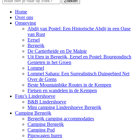
Zoeken
Home
Over ons
Omgeving
Abdij van Postel: Een Historische Abdij in een Oase
van Rust
Eersel
Bergeijk
De Cartierheide en De Malpie
Uit Eten in Bergeijk, Eersel en Postel: Bourgondisch
Genieten in het Groen
Lommel
Lommel Sahara: Een Surrealistisch Duingebied Net
Over de Grens
Beste Mountainbike Routes in de Kempen
Fietsen en wandelen in de Kempen
Foto’s Lindershoeve
B&B Lindershoeve
Mini camping Lindershoeve Bergeijk
Camping Bergeijk
Bergeijk camping accommodaties
Camping Bergeijk
Camping Pod
Pipowagen huren